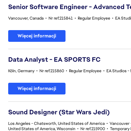
Senior Software Engineer - Advanced 
Vancouver, Canada
•
Nr ref.215841
•
Regular Employee
•
EA Stud
Więcej informacji
Data Analyst - EA SPORTS FC
Köln, Germany
•
Nr ref.215860
•
Regular Employee
•
EA Studios 
Więcej informacji
Sound Designer (Star Wars Jedi)
Los Angeles - Chatsworth, United States of America
•
Vancouver -
United States of America, Wisconsin
•
Nr ref.215900
•
Temporary