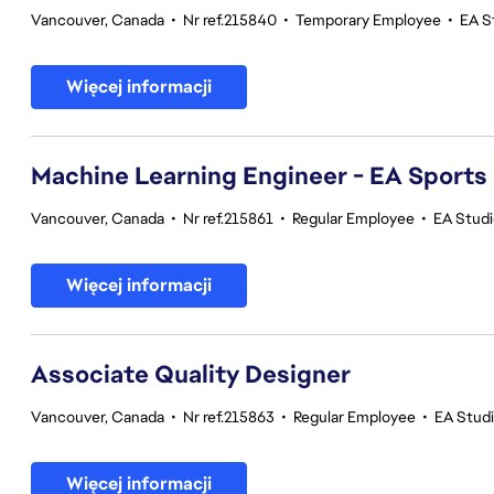
Vancouver, Canada
•
Nr ref.215840
•
Temporary Employee
•
EA S
Więcej informacji
Machine Learning Engineer - EA Sports
Vancouver, Canada
•
Nr ref.215861
•
Regular Employee
•
EA Stud
Więcej informacji
Associate Quality Designer
Vancouver, Canada
•
Nr ref.215863
•
Regular Employee
•
EA Studi
Więcej informacji