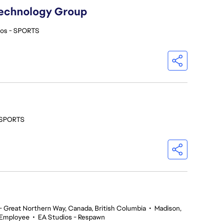
Technology Group
ios - SPORTS
- SPORTS
 Great Northern Way, Canada, British Columbia
•
Madison,
 Employee
•
EA Studios - Respawn