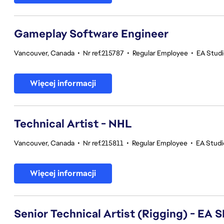
Gameplay Software Engineer
Vancouver, Canada
•
Nr ref.215787
•
Regular Employee
•
EA Stud
Więcej informacji
Technical Artist - NHL
Vancouver, Canada
•
Nr ref.215811
•
Regular Employee
•
EA Stud
Więcej informacji
Senior Technical Artist (Rigging) - E