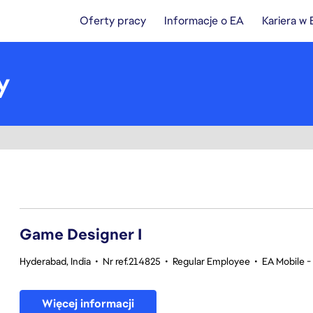
Oferty pracy
Informacje o EA
Kariera w
y
1-20 z 359 Brak wyników
Game Designer I
Hyderabad, India
•
Nr ref.214825
•
Regular Employee
•
EA Mobile -
Więcej informacji