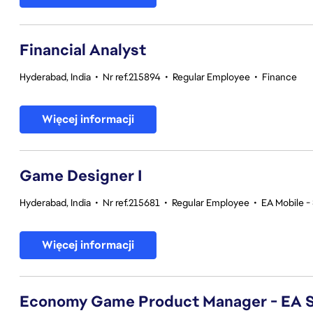
Financial Analyst
Hyderabad, India
•
Nr ref.215894
•
Regular Employee
•
Finance
Więcej informacji
Game Designer I
Hyderabad, India
•
Nr ref.215681
•
Regular Employee
•
EA Mobile -
Więcej informacji
Economy Game Product Manager - EA