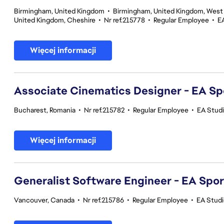
Birmingham, United Kingdom
•
Birmingham, United Kingdom, West
United Kingdom, Cheshire
•
Nr ref.215778
•
Regular Employee
•
E
Więcej informacji
Associate Cinematics Designer - EA Sp
Bucharest, Romania
•
Nr ref.215782
•
Regular Employee
•
EA Stud
Więcej informacji
Generalist Software Engineer - EA Spo
Vancouver, Canada
•
Nr ref.215786
•
Regular Employee
•
EA Stud