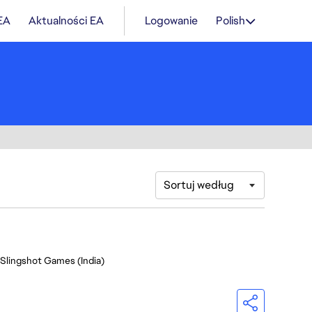
 EA
Aktualności EA
Logowanie
Polish
Sortuj według
 Slingshot Games (India)