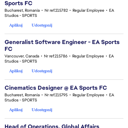
Sports FC
Bucharest, Romania
•
Nr ref.215782
•
Regular Employee
•
EA
Studios - SPORTS
Aplikuj
Udostępnij
Generalist Software Engineer - EA Sports
FC
Vancouver, Canada
•
Nr ref.215786
•
Regular Employee
•
EA
Studios - SPORTS
Aplikuj
Udostępnij
Cinematics Designer @ EA Sports FC
Bucharest, Romania
•
Nr ref.215795
•
Regular Employee
•
EA
Studios - SPORTS
Aplikuj
Udostępnij
Head of Operations, Global Affairs