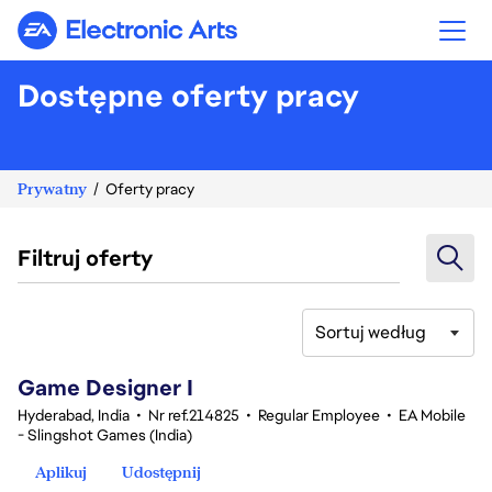
Electronic Arts
Dostępne oferty pracy
Prywatny
Oferty pracy
Filtruj oferty
Sortuj według
1-20 z 359 Brak wyników
Game Designer I
Hyderabad, India
•
Nr ref.214825
•
Regular Employee
•
EA Mobile
- Slingshot Games (India)
Aplikuj
Udostępnij