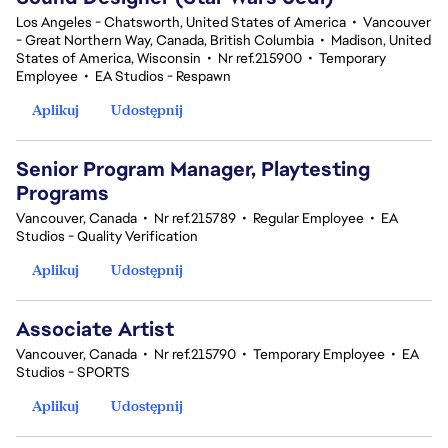
Los Angeles - Chatsworth, United States of America
•
Vancouver
- Great Northern Way, Canada, British Columbia
•
Madison, United
States of America, Wisconsin
•
Nr ref.215900
•
Temporary
Employee
•
EA Studios - Respawn
Aplikuj
Udostępnij
Senior Program Manager, Playtesting
Programs
Vancouver, Canada
•
Nr ref.215789
•
Regular Employee
•
EA
Studios - Quality Verification
Aplikuj
Udostępnij
Associate Artist
Vancouver, Canada
•
Nr ref.215790
•
Temporary Employee
•
EA
Studios - SPORTS
Aplikuj
Udostępnij