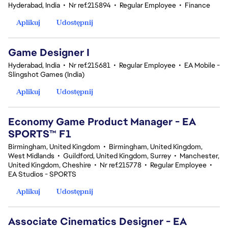
Hyderabad, India
•
Nr ref.215894
•
Regular Employee
•
Finance
Aplikuj
Udostępnij
Game Designer I
Hyderabad, India
•
Nr ref.215681
•
Regular Employee
•
EA Mobile -
Slingshot Games (India)
Aplikuj
Udostępnij
Economy Game Product Manager - EA
SPORTS™ F1
Birmingham, United Kingdom
•
Birmingham, United Kingdom,
West Midlands
•
Guildford, United Kingdom, Surrey
•
Manchester,
United Kingdom, Cheshire
•
Nr ref.215778
•
Regular Employee
•
EA Studios - SPORTS
Aplikuj
Udostępnij
Associate Cinematics Designer - EA