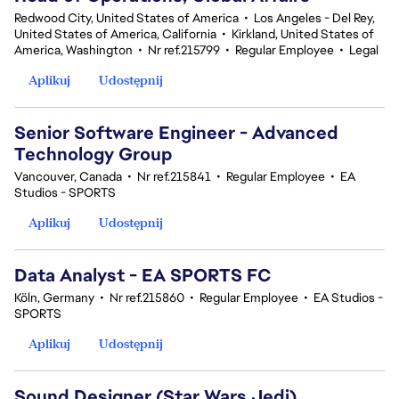
Redwood City, United States of America
•
Los Angeles - Del Rey,
United States of America, California
•
Kirkland, United States of
America, Washington
•
Nr ref.215799
•
Regular Employee
•
Legal
Aplikuj
Udostępnij
Senior Software Engineer - Advanced
Technology Group
Vancouver, Canada
•
Nr ref.215841
•
Regular Employee
•
EA
Studios - SPORTS
Aplikuj
Udostępnij
Data Analyst - EA SPORTS FC
Köln, Germany
•
Nr ref.215860
•
Regular Employee
•
EA Studios -
SPORTS
Aplikuj
Udostępnij
Sound Designer (Star Wars Jedi)