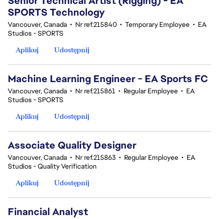
Senior Technical Artist (Rigging) - EA
SPORTS Technology
Vancouver, Canada
•
Nr ref.215840
•
Temporary Employee
•
EA
Studios - SPORTS
Aplikuj
Udostępnij
Machine Learning Engineer - EA Sports FC
Vancouver, Canada
•
Nr ref.215861
•
Regular Employee
•
EA
Studios - SPORTS
Aplikuj
Udostępnij
Associate Quality Designer
Vancouver, Canada
•
Nr ref.215863
•
Regular Employee
•
EA
Studios - Quality Verification
Aplikuj
Udostępnij
Financial Analyst