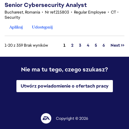
Senior Cybersecurity Analyst
Bucharest, Romania
•
Nr ref.215803
•
Regular Employee
•
CT -
Security
Aplikuj
Udostępnij
Strona
1-20 z 359 Brak wyników
1
2
3
4
5
6
Next >>
Nie ma tu tego, czego szukasz?
Utwórz powiadomienie o ofertach pracy
Copyright © 2026