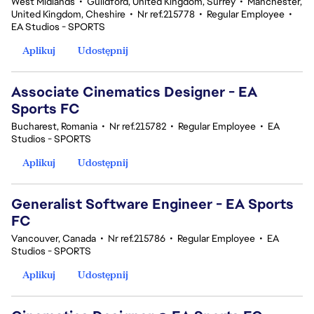
West Midlands
•
Guildford, United Kingdom, Surrey
•
Manchester,
United Kingdom, Cheshire
•
Nr ref.215778
•
Regular Employee
•
EA Studios - SPORTS
Aplikuj
Udostępnij
Associate Cinematics Designer - EA
Sports FC
Bucharest, Romania
•
Nr ref.215782
•
Regular Employee
•
EA
Studios - SPORTS
Aplikuj
Udostępnij
Generalist Software Engineer - EA Sports
FC
Vancouver, Canada
•
Nr ref.215786
•
Regular Employee
•
EA
Studios - SPORTS
Aplikuj
Udostępnij