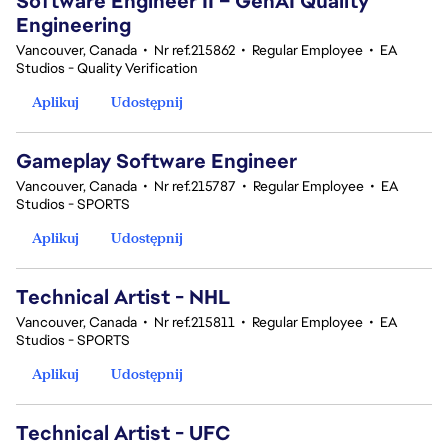
Software Engineer II – GenAI Quality
Engineering
Vancouver, Canada
•
Nr ref.215862
•
Regular Employee
•
EA
Studios - Quality Verification
Aplikuj
Udostępnij
Gameplay Software Engineer
Vancouver, Canada
•
Nr ref.215787
•
Regular Employee
•
EA
Studios - SPORTS
Aplikuj
Udostępnij
Technical Artist - NHL
Vancouver, Canada
•
Nr ref.215811
•
Regular Employee
•
EA
Studios - SPORTS
Aplikuj
Udostępnij
Technical Artist - UFC