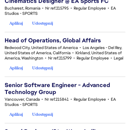
Cinematics Designer @ EA Sports FC
Bucharest, Romania
•
Nr ref.215795
•
Regular Employee
•
EA
Studios - SPORTS
Aplikuj
Udostępnij
Head of Operations, Global Affairs
Redwood City, United States of America
•
Los Angeles - Del Rey,
United States of America, California
•
Kirkland, United States of
America, Washington
•
Nr ref.215799
•
Regular Employee
•
Legal
Aplikuj
Udostępnij
Senior Software Engineer - Advanced
Technology Group
Vancouver, Canada
•
Nr ref.215841
•
Regular Employee
•
EA
Studios - SPORTS
Aplikuj
Udostępnij