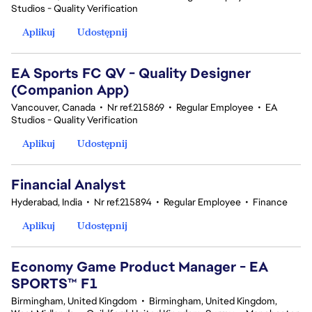
Studios - Quality Verification
Aplikuj
Udostępnij
EA Sports FC QV - Quality Designer
(Companion App)
Vancouver, Canada
•
Nr ref.215869
•
Regular Employee
•
EA
Studios - Quality Verification
Aplikuj
Udostępnij
Financial Analyst
Hyderabad, India
•
Nr ref.215894
•
Regular Employee
•
Finance
Aplikuj
Udostępnij
Economy Game Product Manager - EA
SPORTS™ F1
Birmingham, United Kingdom
•
Birmingham, United Kingdom,