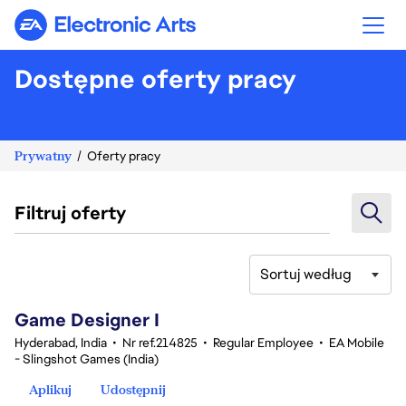
Electronic Arts
Dostępne oferty pracy
Prywatny
Oferty pracy
Filtruj oferty
Sortuj według
1-20 z 342 Brak wyników
Game Designer I
Hyderabad, India
•
Nr ref.214825
•
Regular Employee
•
EA Mobile
- Slingshot Games (India)
Aplikuj
Udostępnij