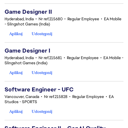
Game Designer II
Hyderabad, India
•
Nr ref.215680
•
Regular Employee
•
EA Mobile
- Slingshot Games (India)
Aplikuj
Udostępnij
Game Designer I
Hyderabad, India
•
Nr ref.215681
•
Regular Employee
•
EA Mobile -
Slingshot Games (India)
Aplikuj
Udostępnij
Software Engineer - UFC
Vancouver, Canada
•
Nr ref.215828
•
Regular Employee
•
EA
Studios - SPORTS
Aplikuj
Udostępnij