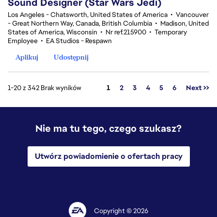
Sound Designer (Star Wars Jedi)
Los Angeles - Chatsworth, United States of America
•
Vancouver
- Great Northern Way, Canada, British Columbia
•
Madison, United
States of America, Wisconsin
•
Nr ref.215900
•
Temporary
Employee
•
EA Studios - Respawn
Aplikuj
Udostępnij
Strona
1-20 z 342 Brak wyników
1
2
3
4
5
6
Next >>
Nie ma tu tego, czego szukasz?
Utwórz powiadomienie o ofertach pracy
Copyright © 2026