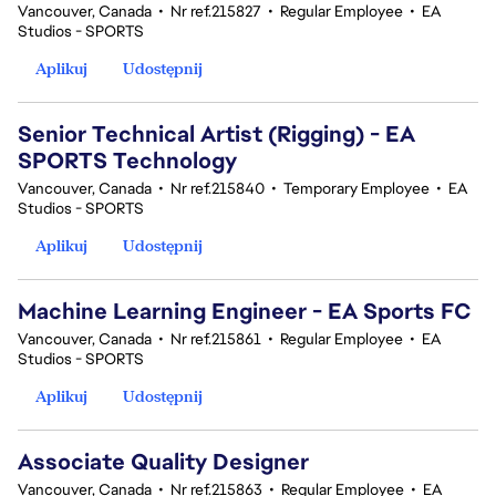
Vancouver, Canada
•
Nr ref.215827
•
Regular Employee
•
EA
Studios - SPORTS
Aplikuj
Udostępnij
Senior Technical Artist (Rigging) - EA
SPORTS Technology
Vancouver, Canada
•
Nr ref.215840
•
Temporary Employee
•
EA
Studios - SPORTS
Aplikuj
Udostępnij
Machine Learning Engineer - EA Sports FC
Vancouver, Canada
•
Nr ref.215861
•
Regular Employee
•
EA
Studios - SPORTS
Aplikuj
Udostępnij
Associate Quality Designer
Vancouver, Canada
•
Nr ref.215863
•
Regular Employee
•
EA