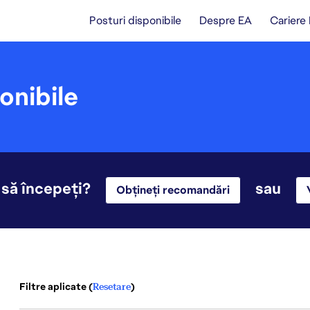
Posturi disponibile
Despre EA
Cariere
onibile
 să începeți?
sau
Obțineți recomandări
Filtre aplicate (
Resetare
)
21-40 din 354 rezultate