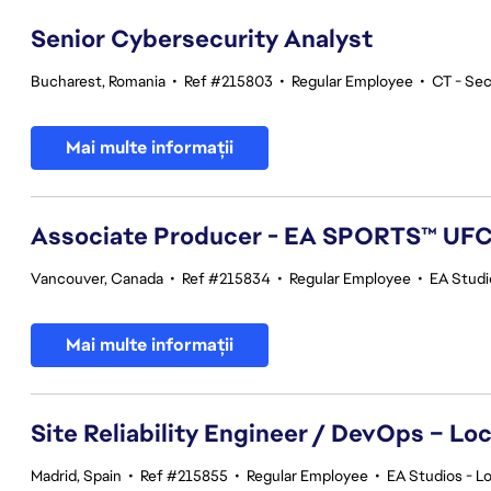
Senior Cybersecurity Analyst
Bucharest, Romania
•
Ref #215803
•
Regular Employee
•
CT - Sec
Mai multe informații
Associate Producer - EA SPORTS™ UF
Vancouver, Canada
•
Ref #215834
•
Regular Employee
•
EA Stud
Mai multe informații
Site Reliability Engineer / DevOps – Loc
Madrid, Spain
•
Ref #215855
•
Regular Employee
•
EA Studios - Lo