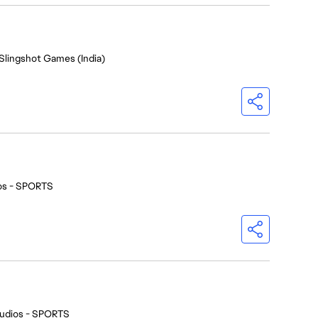
 Slingshot Games (India)
os - SPORTS
udios - SPORTS