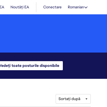
 EA
Noutăți EA
Conectare
Romanian
Vedeți toate posturile disponibile
Sortați după