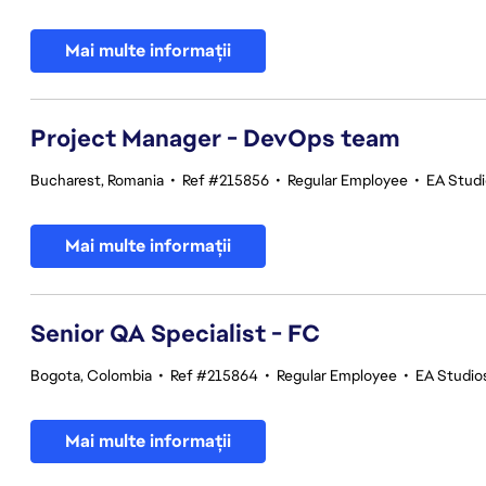
Mai multe informații
Project Manager - DevOps team
Bucharest, Romania
•
Ref #215856
•
Regular Employee
•
EA Stud
Mai multe informații
Senior QA Specialist - FC
Bogota, Colombia
•
Ref #215864
•
Regular Employee
•
EA Studios
Mai multe informații