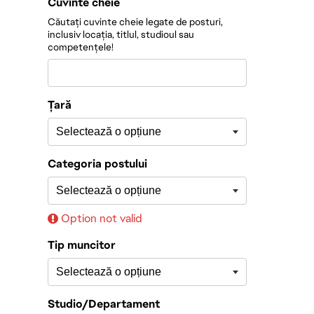
Filtrați posturile după
Cuvinte cheie
Căutați cuvinte cheie legate de posturi,
inclusiv locația, titlul, studioul sau
competențele!
Țară
Categoria postului
Option not valid
Tip muncitor
Studio/Departament