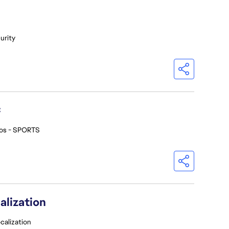
urity
C
ios - SPORTS
alization
calization