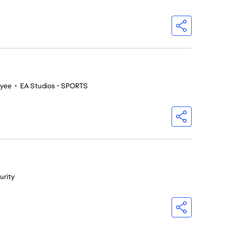
oyee
•
EA Studios - SPORTS
urity