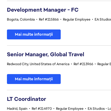
Development Manager - FC
Bogota, Colombia
•
Ref #215866
•
Regular Employee
•
EA Studios
Mai multe informații
Senior Manager, Global Travel
Redwood City, United States of America
•
Ref #213966
•
Regular
Mai multe informații
LT Coordinator
Madrid, Spain
•
Ref #214970
•
Regular Employee
•
EA Studios - Lo