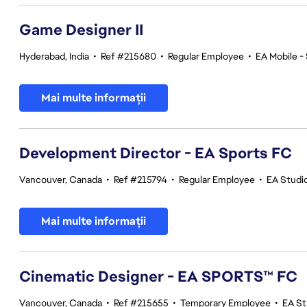
Game Designer II
Hyderabad, India
•
Ref #215680
•
Regular Employee
•
EA Mobile -
Mai multe informații
Development Director - EA Sports FC
Vancouver, Canada
•
Ref #215794
•
Regular Employee
•
EA Studi
Mai multe informații
Cinematic Designer - EA SPORTS™ FC
Vancouver, Canada
•
Ref #215655
•
Temporary Employee
•
EA St