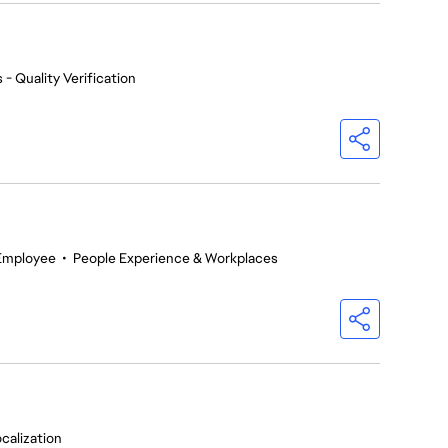
 - Quality Verification
 Employee
•
People Experience & Workplaces
calization