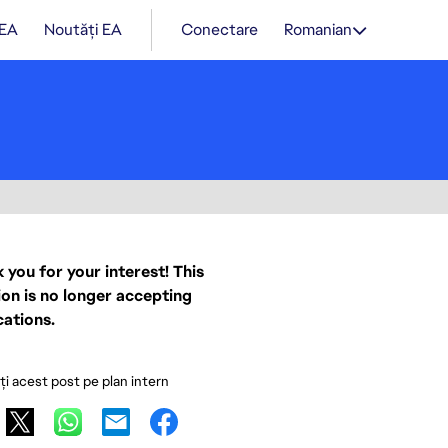
 EA
Noutăți EA
Conectare
Romanian
 you for your interest! This
ion is no longer accepting
cations.
ați acest post pe plan intern