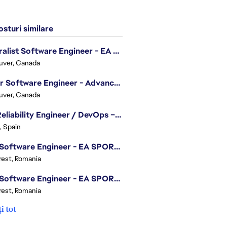
sturi similare
Generalist Software Engineer - EA Sports FC
uver, Canada
Senior Software Engineer - Advanced Technology Group
uver, Canada
Site Reliability Engineer / DevOps – Localization
, Spain
.NET Software Engineer - EA SPORTS™ FC
est, Romania
.NET Software Engineer - EA SPORTS™ FC
est, Romania
i tot