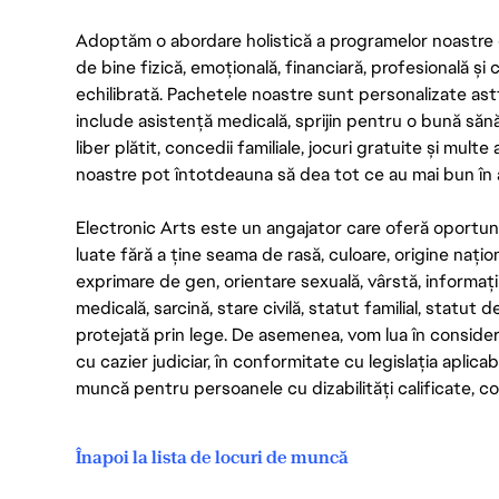
Adoptăm o abordare holistică a programelor noastre 
de bine fizică, emoțională, financiară, profesională și
echilibrată. Pachetele noastre sunt personalizate astf
include asistență medicală, sprijin pentru o bună săn
liber plătit, concedii familiale, jocuri gratuite și multe
noastre pot întotdeauna să dea tot ce au mai bun în act
Electronic Arts este un angajator care oferă oportuni
luate fără a ține seama de rasă, culoare, origine nați
exprimare de gen, orientare sexuală, vârstă, informații g
medicală, sarcină, stare civilă, statut familial, statut 
protejată prin lege. De asemenea, vom lua în considera
cu cazier judiciar, în conformitate cu legislația aplic
muncă pentru persoanele cu dizabilități calificate, con
Înapoi la lista de locuri de muncă