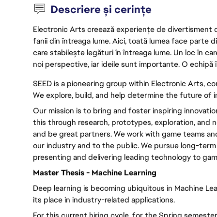
Descriere și cerințe
Electronic Arts creează experiențe de divertisment de 
fanii din întreaga lume. Aici, toată lumea face parte
care stabilește legături în întreaga lume. Un loc în ca
noi perspective, iar ideile sunt importante. O echipă î
SEED is a pioneering group within Electronic Arts, co
We explore, build, and help determine the future of 
Our mission is to bring and foster inspiring innovat
this through research, prototypes, exploration, and 
and be great partners. We work with game teams and
our industry and to the public. We pursue long-term
presenting and delivering leading technology to ga
Master Thesis - Machine Learning
Deep learning is becoming ubiquitous in Machine Lear
its place in industry-related applications.
For this current hiring cycle, for the Spring semest