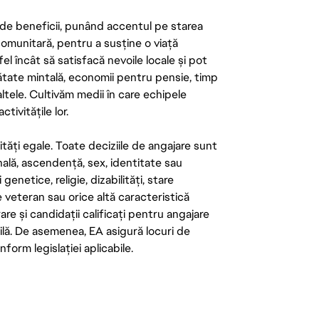
de beneficii, punând accentul pe starea
 comunitară, pentru a susține o viață
el încât să satisfacă nevoile locale și pot
ătate mintală, economii pentru pensie, timp
 altele. Cultivăm medii în care echipele
ivitățile lor.
tăți egale. Toate deciziile de angajare sunt
onală, ascendență, sex, identitate sau
enetice, religie, dizabilități, stare
de veteran sau orice altă caracteristică
re și candidații calificați pentru angajare
abilă. De asemenea, EA asigură locuri de
form legislației aplicabile.