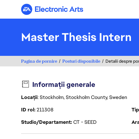
Electronic Arts
Master Thesis Intern
Pagina de pornire
Posturi disponibile
Detalii despre po
Informații generale
Locații
: Stockholm, Stockholm County, Sweden
ID rol
211308
Ti
Studio/Departament
CT - SEED
Ara