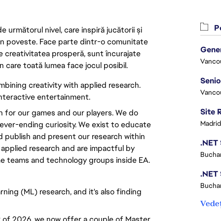
Po
următorul nivel, care inspiră jucătorii și
 din poveste. Face parte dintr-o comunitate
re creativitatea prosperă, sunt încurajate
Vanco
n care toată lumea face jocul posibil.
mbining creativity with applied research.
Vanco
interactive entertainment.
ion for our games and our players. We do
Madrid
never-ending curiosity. We exist to educate
 publish and present our research within
 applied research and are impactful by
Buchar
me teams and technology groups inside EA.
Buchar
ning (ML) research, and it's also finding
Vedeț
er of 2026, we now offer a couple of Master