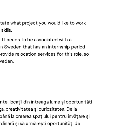
state what project you would like to work
kills.
 It needs to be associated with a
in Sweden that has an internship period
ovide relocation services for this role, so
Sweden.
țe, locații din întreaga lume și oportunități
ța, creativitatea și curiozitatea. De la
până la crearea spațiului pentru învățare și
rdinară și să urmărești oportunități de