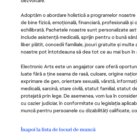
dezvoltare.
Adoptăm o abordare holistică a programelor noastre 
de bine fizică, emoțională, financiară, profesională și
echilibrată. Pachetele noastre sunt personalizate astf
include asistență medicală, sprijin pentru o bună săn
liber plătit, concedii familiale, jocuri gratuite și multe
noastre pot întotdeauna să dea tot ce au mai bun în act
Electronic Arts este un angajator care oferă oportuni
luate fără a ține seama de rasă, culoare, origine nați
exprimare de gen, orientare sexuală, vârstă, informații g
medicală, sarcină, stare civilă, statut familial, statut 
protejată prin lege. De asemenea, vom lua în considera
cu cazier judiciar, în conformitate cu legislația aplic
muncă pentru persoanele cu dizabilități calificate, con
Înapoi la lista de locuri de muncă