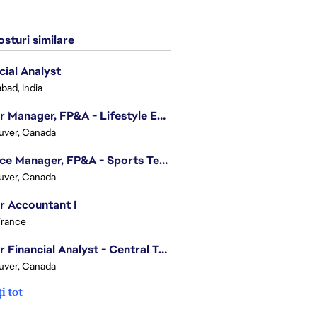
sturi similare
cial Analyst
bad, India
Senior Manager, FP&A - Lifestyle Entertainment
uver, Canada
Finance Manager, FP&A - Sports Technology & Tracab
uver, Canada
r Accountant I
France
Senior Financial Analyst - Central Technology
uver, Canada
i tot