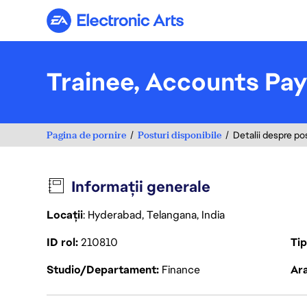
Electronic Arts
Trainee, Accounts Pay
Pagina de pornire
Posturi disponibile
Detalii despre po
Informații generale
Locații
: Hyderabad, Telangana, India
ID rol
210810
Ti
Studio/Departament
Finance
Ara