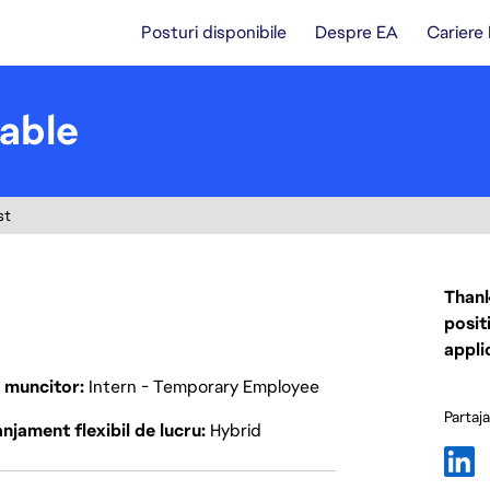
Posturi disponibile
Despre EA
Cariere
able
st
Thank
posit
appli
p muncitor
Intern - Temporary Employee
Partaj
njament flexibil de lucru
Hybrid