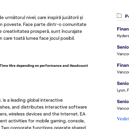
Po
următorul nivel, care inspiră jucătorii și
 din poveste. Face parte dintr-o comunitate
Finan
re creativitatea prosperă, sunt încurajate
Hydera
n care toată lumea face jocul posibil.
Vanco
ll-Time Hire depending on performance and Headcount
Vanco
Senio
Lyon, 
 is a leading global interactive
hes, and distributes interactive software
Vanco
s, wireless devices and the Internet. EA
Vedeț
nt activities for mobile gaming, console,
. Two corporate functions operate shared