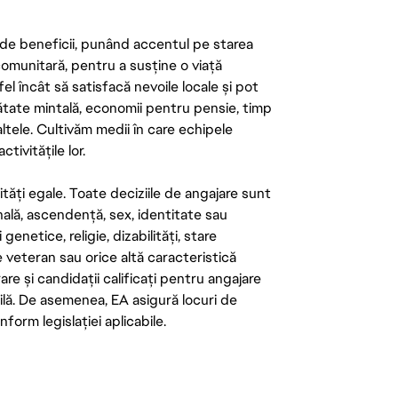
de beneficii, punând accentul pe starea
 comunitară, pentru a susține o viață
el încât să satisfacă nevoile locale și pot
ătate mintală, economii pentru pensie, timp
 altele. Cultivăm medii în care echipele
ivitățile lor.
tăți egale. Toate deciziile de angajare sunt
onală, ascendență, sex, identitate sau
enetice, religie, dizabilități, stare
de veteran sau orice altă caracteristică
re și candidații calificați pentru angajare
abilă. De asemenea, EA asigură locuri de
form legislației aplicabile.