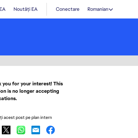
 EA
Noutăți EA
Conectare
Romanian
 you for your interest! This
ion is no longer accepting
cations.
ați acest post pe plan intern