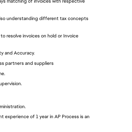
ys matching of invoices with respective
also understanding different tax concepts
o resolve invoices on hold or Invoice
ity and Accuracy.
ss partners and suppliers
me.
upervision.
inistration.
t experience of 1 year in AP Process is an