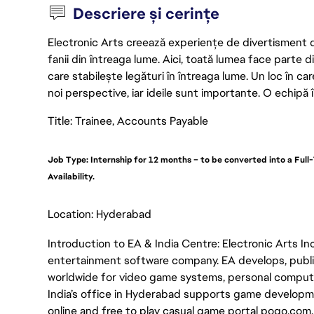
Descriere și cerințe
Electronic Arts creează experiențe de divertisment de 
fanii din întreaga lume. Aici, toată lumea face parte
care stabilește legături în întreaga lume. Un loc în ca
noi perspective, iar ideile sunt importante. O echipă î
Title: Trainee, Accounts Payable
Job Type: Internship for 12 months – to be converted into a Fu
Availability.
Location: Hyderabad
Introduction to EA & India Centre: Electronic Arts Inc.
entertainment software company. EA develops, publis
worldwide for video game systems, personal computer
India’s office in Hyderabad supports game developme
online and free to play casual game portal pogo.com