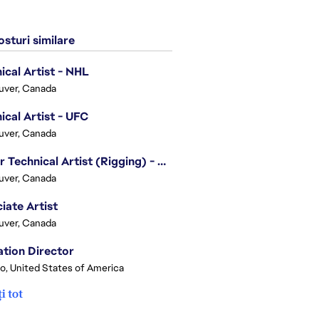
sturi similare
ical Artist - NHL
uver, Canada
ical Artist - UFC
uver, Canada
Senior Technical Artist (Rigging) - EA SPORTS Technology
uver, Canada
iate Artist
uver, Canada
tion Director
o, United States of America
i tot