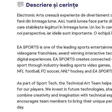
Descriere și cerințe
Electronic Arts creează experiențe de divertisment de 
fanii din întreaga lume. Aici, toată lumea face parte
care stabilește legături în întreaga lume. Un loc în ca
noi perspective, iar ideile sunt importante. O echipă î
EA SPORTS is one of the leading sports entertainment
videogame franchises, award-winning interactive tec
digital experiences. EA SPORTS creates connected e
sport through industry-leading sports video games, 
NFL
 football, 
FC 
soccer, 
NHL®
 hockey, and 
EA SPORT
As part of Sport Tech, the Technical Art Team helps
for our players. We invest in future technologies, sh
combine creativity and imagination with technical exp
encourages team members to bring their unique pers
day.