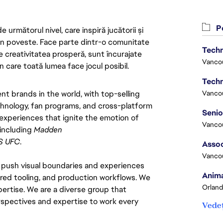
Po
următorul nivel, care inspiră jucătorii și
 din poveste. Face parte dintr-o comunitate
Techn
re creativitatea prosperă, sunt încurajate
Vanco
n care toată lumea face jocul posibil.
Techn
 brands in the world, with top-selling 
Vanco
hnology, fan programs, and cross-platform 
xperiences that ignite the emotion of 
Vanco
including 
Madden 
S UFC
.
Assoc
Vanco
 push visual boundaries and experiences 
Anima
ared tooling, and production workflows. We 
Orland
ertise. We are a diverse group that 
pectives and expertise to work every 
Vedeț