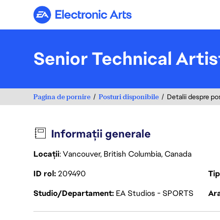
Electronic Arts
Senior Technical Art
Pagina de pornire
Posturi disponibile
Detalii despre po
Informații generale
Locații
: Vancouver, British Columbia, Canada
ID rol
209490
Ti
Studio/Departament
EA Studios - SPORTS
Ara