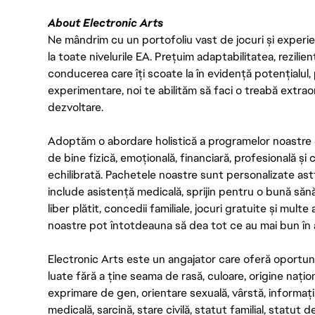
About Electronic Arts
Ne mândrim cu un portofoliu vast de jocuri și experien
la toate nivelurile EA. Prețuim adaptabilitatea, rezilien
conducerea care îți scoate la în evidență potențialul, 
experimentare, noi te abilităm să faci o treabă extrao
dezvoltare.
Adoptăm o abordare holistică a programelor noastre 
de bine fizică, emoțională, financiară, profesională și
echilibrată. Pachetele noastre sunt personalizate astf
include asistență medicală, sprijin pentru o bună săn
liber plătit, concedii familiale, jocuri gratuite și multe
noastre pot întotdeauna să dea tot ce au mai bun în act
Electronic Arts este un angajator care oferă oportuni
luate fără a ține seama de rasă, culoare, origine nați
exprimare de gen, orientare sexuală, vârstă, informații g
medicală, sarcină, stare civilă, statut familial, statut 