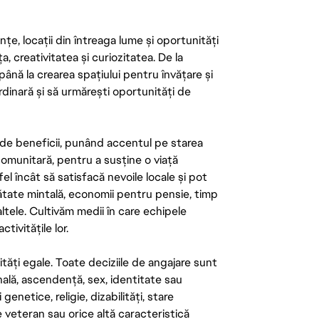
țe, locații din întreaga lume și oportunități
ța, creativitatea și curiozitatea. De la
până la crearea spațiului pentru învățare și
rdinară și să urmărești oportunități de
de beneficii, punând accentul pe starea
 comunitară, pentru a susține o viață
el încât să satisfacă nevoile locale și pot
ătate mintală, economii pentru pensie, timp
 altele. Cultivăm medii în care echipele
ivitățile lor.
tăți egale. Toate deciziile de angajare sunt
onală, ascendență, sex, identitate sau
enetice, religie, dizabilități, stare
de veteran sau orice altă caracteristică