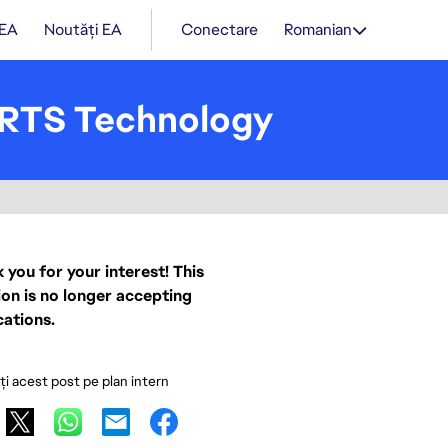
 EA
Noutăți EA
Conectare
Romanian
ORTS Technology
 you for your interest! This
ion is no longer accepting
cations.
ați acest post pe plan intern