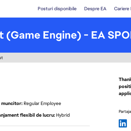
Posturi disponibile
Despre EA
Cariere
ist (Game Engine) - EA SP
st
Thank
posit
appli
p muncitor
Regular Employee
Partaj
njament flexibil de lucru
Hybrid