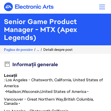
Electronic Arts
Senior Game Product
Manager - MTX (Apex
Legends)
Pagina de pornire
...
Detalii despre post
Informații generale
Locații
: Los Angeles - Chatsworth, California, United States of
America
Madison
Wisconsin
United States of America
Vancouver - Great Northern Way
British Columbia
Canada