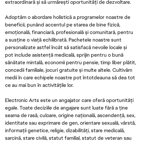
extraordinară și să urmărești oportunități de dezvoltare.
Adoptăm o abordare holistică a programelor noastre de
beneficii, punând accentul pe starea de bine fizică,
emoțională, financiară, profesională și comunitară, pentru
a susține o viață echilibrată. Pachetele noastre sunt
personalizate astfel încât să satisfacă nevoile locale și
pot include asistență medicală, sprijin pentru o bună
sănătate mintală, economii pentru pensie, timp liber plătit,
concedii familiale, jocuri gratuite și multe altele. Cultivăm
medii în care echipele noastre pot întotdeauna să dea tot
ce au mai bun în activitățile lor.
Electronic Arts este un angajator care oferă oportunități
egale. Toate deciziile de angajare sunt luate fără a ține
seama de rasă, culoare, origine națională, ascendență, sex,
identitate sau exprimare de gen, orientare sexuală, vârstă,
informații genetice, religie, dizabilități, stare medicală,
sarcină, stare civilă, statut familial, statut de veteran sau