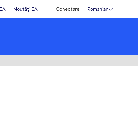
 EA
Noutăți EA
Conectare
Romanian