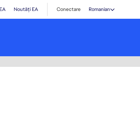
 EA
Noutăți EA
Conectare
Romanian