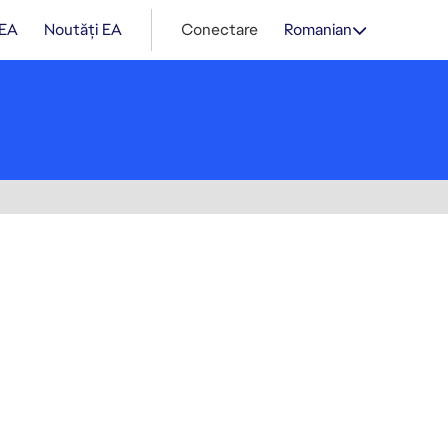
 EA
Noutăți EA
Conectare
Romanian