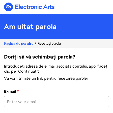
Electronic Arts
Am uitat parola
Pagina de pornire
Resetați parola
Doriți să vă schimbați parola?
Introduceți adresa de e-mail asociată contului, apoi faceți
clic pe "Continuați".
Vă vom trimite un link pentru resetarea parolei.
Resetați parola cu adresa de e-mail
E-mail
*