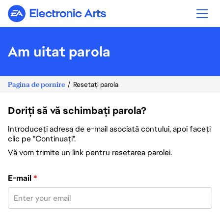
Electronic Arts
Am uitat parola
Pagina de pornire
Resetați parola
Doriți să vă schimbați parola?
Introduceți adresa de e-mail asociată contului, apoi faceți
clic pe "Continuați".
Vă vom trimite un link pentru resetarea parolei.
Resetați parola cu adresa de e-mail
E-mail
*