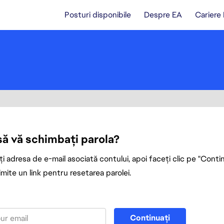
Posturi disponibile
Despre EA
Cariere
 să vă schimbați parola?
i adresa de e-mail asociată contului, apoi faceți clic pe "Contin
mite un link pentru resetarea parolei.
la cu adresa de e-mail
Continuați