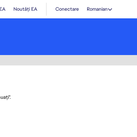
 EA
Noutăți EA
Conectare
Romanian
uați".