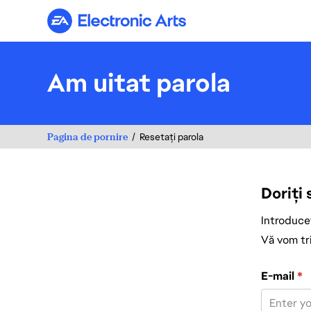
Electronic Arts
Am uitat parola
Pagina de pornire
Resetați parola
Doriți
Introduceț
Vă vom tri
Resetați paro
E-mail
*