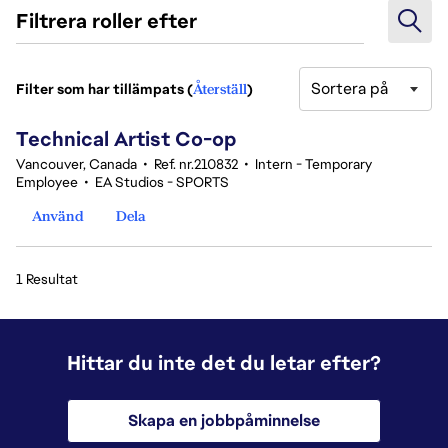
Filtrera roller efter
Sortera på
Filter som har tillämpats (
Återställ
)
1 Resultat
Technical Artist Co-op
Vancouver, Canada
•
Ref. nr.210832
•
Intern - Temporary
Employee
•
EA Studios - SPORTS
Använd
Dela
1 Resultat
Hittar du inte det du letar efter?
Skapa en jobbpåminnelse