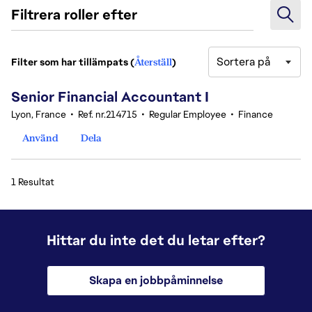
Filtrera roller efter
Sortera på
Filter som har tillämpats (
Återställ
)
1 Resultat
Senior Financial Accountant I
Lyon, France
•
Ref. nr.214715
•
Regular Employee
•
Finance
Använd
Dela
1 Resultat
Hittar du inte det du letar efter?
Skapa en jobbpåminnelse