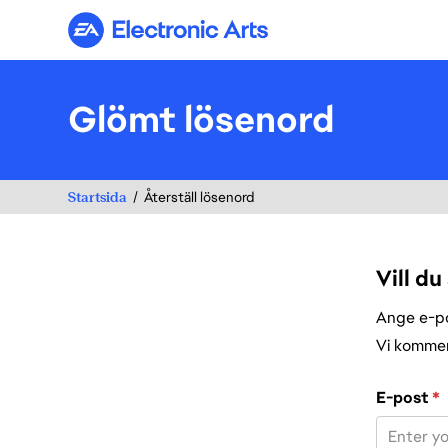
Electronic Arts
Glömt lösenord
Startsida
Återställ lösenord
Vill du
Ange e-pos
Vi kommer 
Återställ lös
E-post
*