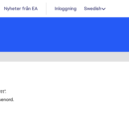
Nyheter från EA
Inloggning
Swedish
t".
ösenord.