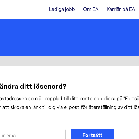
Lediga jobb
Om EA
Karriär på EA
 ändra ditt lösenord?
tadressen som är kopplad till ditt konto och klicka på "Fortsät
att skicka en länk till dig via e-post för återställning av ditt l
enord med din e-post
Fortsätt