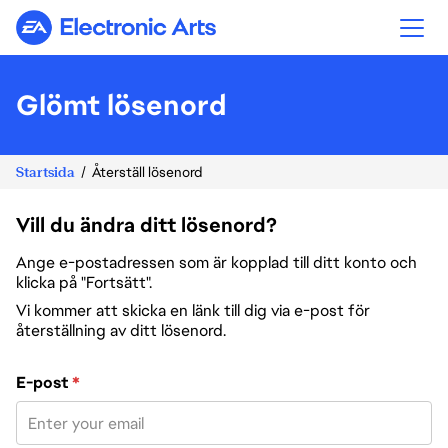
Electronic Arts
Glömt lösenord
Startsida
Återställ lösenord
Vill du ändra ditt lösenord?
Ange e-postadressen som är kopplad till ditt konto och
klicka på "Fortsätt".
Vi kommer att skicka en länk till dig via e-post för
återställning av ditt lösenord.
Återställ lösenord med din e-post
E-post
*