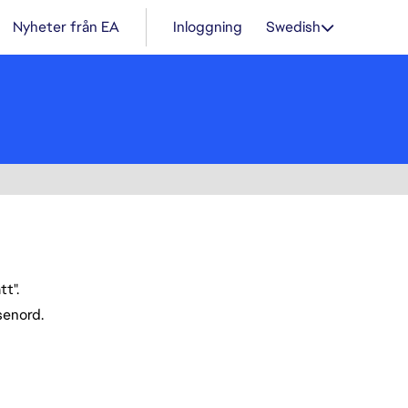
Nyheter från EA
Inloggning
Swedish
t".
ösenord.