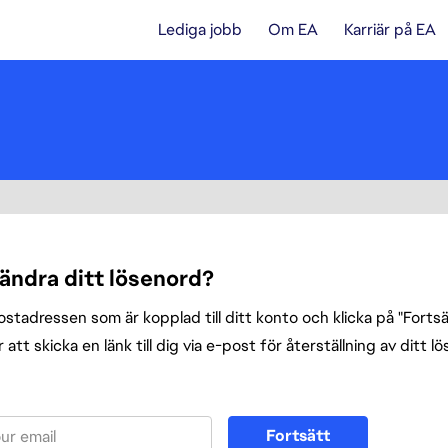
Lediga jobb
Om EA
Karriär på EA
 ändra ditt lösenord?
tadressen som är kopplad till ditt konto och klicka på "Fortsät
att skicka en länk till dig via e-post för återställning av ditt l
enord med din e-post
Fortsätt