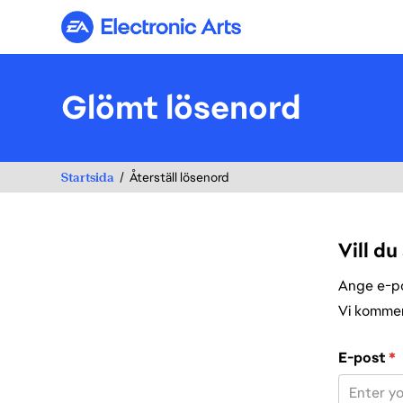
Electronic Arts
Glömt lösenord
Startsida
Återställ lösenord
Vill du
Ange e-pos
Vi kommer 
Återställ lös
E-post
*