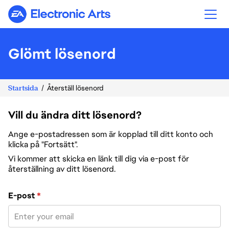
Electronic Arts
Glömt lösenord
Startsida
Återställ lösenord
Vill du ändra ditt lösenord?
Ange e-postadressen som är kopplad till ditt konto och
klicka på "Fortsätt".
Vi kommer att skicka en länk till dig via e-post för
återställning av ditt lösenord.
Återställ lösenord med din e-post
E-post
*