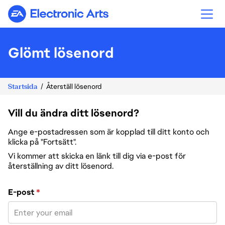
Electronic Arts
Glömt lösenord
Startsida
Återställ lösenord
Vill du ändra ditt lösenord?
Ange e-postadressen som är kopplad till ditt konto och
klicka på "Fortsätt".
Vi kommer att skicka en länk till dig via e-post för
återställning av ditt lösenord.
Återställ lösenord med din e-post
E-post
*