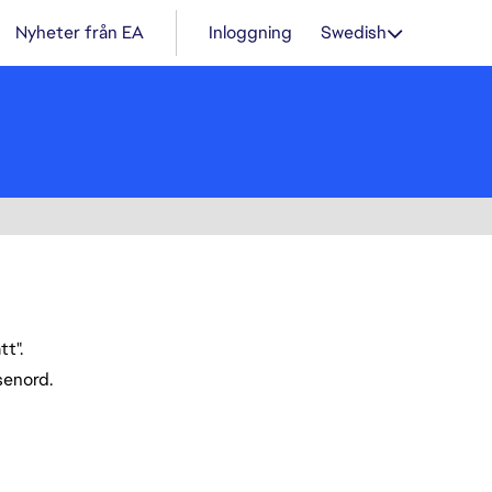
Nyheter från EA
Inloggning
Swedish
t".
ösenord.