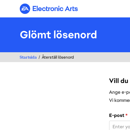
Electronic Arts
Glömt lösenord
Startsida
Återställ lösenord
Vill du
Ange e-pos
Vi kommer 
Återställ lös
E-post
*