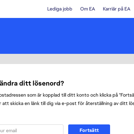
Lediga jobb
Om EA
Karriär på EA
 ändra ditt lösenord?
tadressen som är kopplad till ditt konto och klicka på "Fortsät
att skicka en länk till dig via e-post för återställning av ditt l
enord med din e-post
Fortsätt