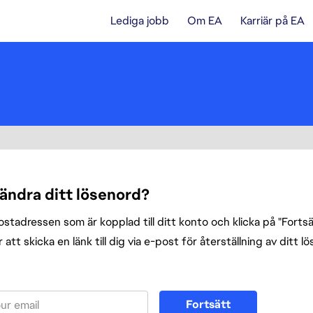
Lediga jobb
Om EA
Karriär på EA
 ändra ditt lösenord?
tadressen som är kopplad till ditt konto och klicka på "Fortsät
att skicka en länk till dig via e-post för återställning av ditt l
enord med din e-post
Fortsätt