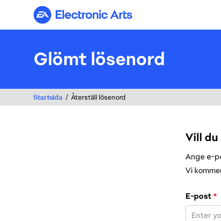
Electronic Arts
Glömt lösenord
Startsida
Återställ lösenord
Vill du
Ange e-pos
Vi kommer 
Återställ lös
E-post
*