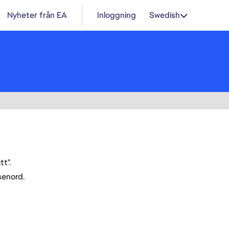
Nyheter från EA
Inloggning
Swedish
t".
ösenord.