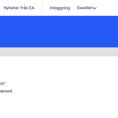
Nyheter från EA
Inloggning
Swedish
t".
ösenord.