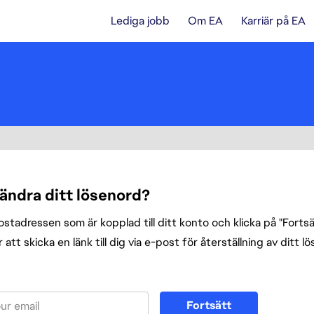
Lediga jobb
Om EA
Karriär på EA
 ändra ditt lösenord?
tadressen som är kopplad till ditt konto och klicka på "Fortsät
att skicka en länk till dig via e-post för återställning av ditt l
enord med din e-post
Fortsätt