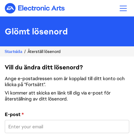
Electronic Arts
Glömt lösenord
Startsida
Återställ lösenord
Vill du ändra ditt lösenord?
Ange e-postadressen som är kopplad till ditt konto och
klicka på "Fortsätt".
Vi kommer att skicka en länk till dig via e-post för
återställning av ditt lösenord.
Återställ lösenord med din e-post
E-post
*