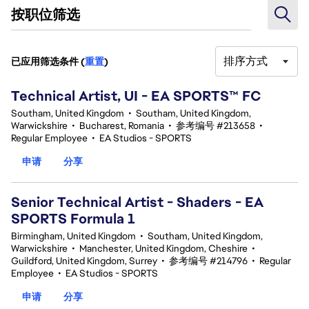
按职位筛选
排序方式
已应用筛选条件 (
重置
)
3 结果
Technical Artist, UI - EA SPORTS™ FC
Southam, United Kingdom
•
Southam, United Kingdom,
Warwickshire
•
Bucharest, Romania
•
参考编号 #213658
•
Regular Employee
•
EA Studios - SPORTS
申请
分享
Senior Technical Artist - Shaders - EA
SPORTS Formula 1
Birmingham, United Kingdom
•
Southam, United Kingdom,
Warwickshire
•
Manchester, United Kingdom, Cheshire
•
Guildford, United Kingdom, Surrey
•
参考编号 #214796
•
Regular
Employee
•
EA Studios - SPORTS
申请
分享