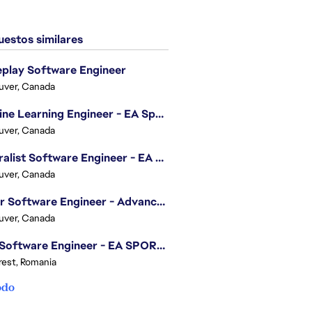
estos similares
play Software Engineer
uver, Canada
Machine Learning Engineer - EA Sports FC
uver, Canada
Generalist Software Engineer - EA Sports FC
uver, Canada
Senior Software Engineer - Advanced Technology Group
uver, Canada
.NET Software Engineer - EA SPORTS™ FC
est, Romania
odo