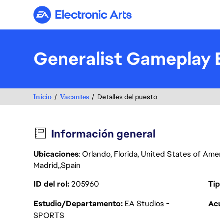
Electronic Arts
Generalist Gameplay E
Inicio
Vacantes
Detalles del puesto
Información general
Ubicaciones
: Orlando, Florida, United States of Ame
Madrid
Spain
ID del rol
205960
Tip
Estudio/Departamento
EA Studios -
Acu
SPORTS