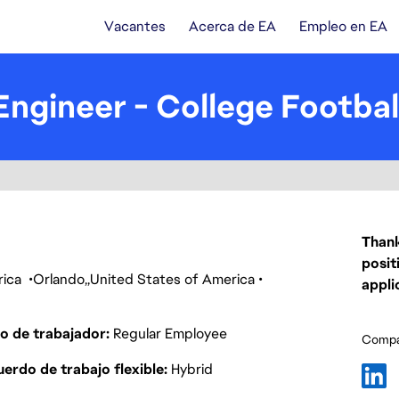
Vacantes
Acerca de EA
Empleo en EA
ngineer - College Footbal
Thank
posit
rica
Orlando
United States of America
appli
o de trabajador
Regular Employee
Compar
erdo de trabajo flexible
Hybrid