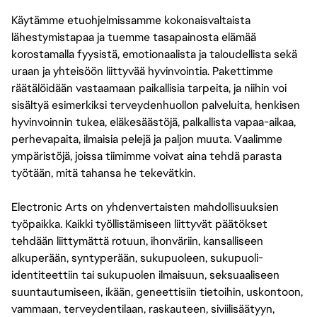
Käytämme etuohjelmissamme kokonaisvaltaista
lähestymistapaa ja tuemme tasapainosta elämää
korostamalla fyysistä, emotionaalista ja taloudellista sekä
uraan ja yhteisöön liittyvää hyvinvointia. Pakettimme
räätälöidään vastaamaan paikallisia tarpeita, ja niihin voi
sisältyä esimerkiksi terveydenhuollon palveluita, henkisen
hyvinvoinnin tukea, eläkesäästöjä, palkallista vapaa-aikaa,
perhevapaita, ilmaisia pelejä ja paljon muuta. Vaalimme
ympäristöjä, joissa tiimimme voivat aina tehdä parasta
työtään, mitä tahansa he tekevätkin.
Electronic Arts on yhdenvertaisten mahdollisuuksien
työpaikka. Kaikki työllistämiseen liittyvät päätökset
tehdään liittymättä rotuun, ihonväriin, kansalliseen
alkuperään, syntyperään, sukupuoleen, sukupuoli-
identiteettiin tai sukupuolen ilmaisuun, seksuaaliseen
suuntautumiseen, ikään, geneettisiin tietoihin, uskontoon,
vammaan, terveydentilaan, raskauteen, siviilisäätyyn,