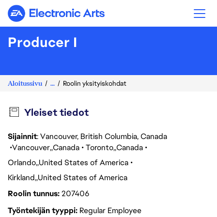
Electronic Arts
Producer I
Aloitussivu
...
Roolin yksityiskohdat
Yleiset tiedot
Sijainnit
: Vancouver, British Columbia, Canada
Vancouver
Canada
Toronto
Canada
Orlando
United States of America
Kirkland
United States of America
Roolin tunnus
207406
Työntekijän tyyppi
Regular Employee