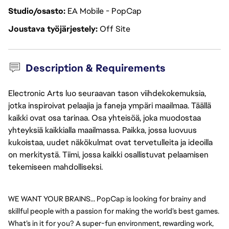
Studio/osasto
EA Mobile - PopCap
Joustava työjärjestely
Off Site
Description & Requirements
Electronic Arts luo seuraavan tason viihdekokemuksia,
jotka inspiroivat pelaajia ja faneja ympäri maailmaa. Täällä
kaikki ovat osa tarinaa. Osa yhteisöä, joka muodostaa
yhteyksiä kaikkialla maailmassa. Paikka, jossa luovuus
kukoistaa, uudet näkökulmat ovat tervetulleita ja ideoilla
on merkitystä. Tiimi, jossa kaikki osallistuvat pelaamisen
tekemiseen mahdolliseksi.
WE WANT YOUR BRAINS… PopCap is looking for brainy and 
skillful people with a passion for making the world’s best games. 
What’s in it for you? A super-fun environment, rewarding work, 