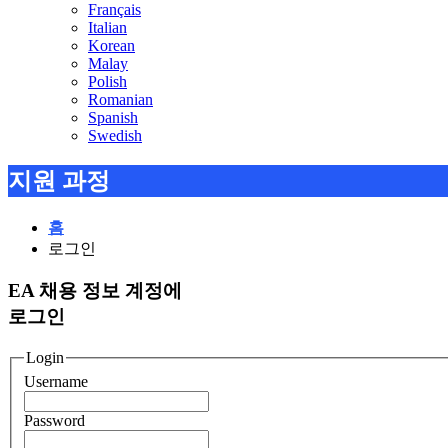
Français
Italian
Korean
Malay
Polish
Romanian
Spanish
Swedish
지원 과정
홈
로그인
EA 채용 정보 계정에
로그인
Login
Username
Password