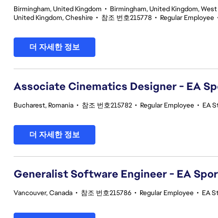
Birmingham, United Kingdom
•
Birmingham, United Kingdom, West
United Kingdom, Cheshire
•
참조 번호215778
•
Regular Employee
더 자세한 정보
Associate Cinematics Designer - EA Sp
Bucharest, Romania
•
참조 번호215782
•
Regular Employee
•
EA S
더 자세한 정보
Generalist Software Engineer - EA Spo
Vancouver, Canada
•
참조 번호215786
•
Regular Employee
•
EA S