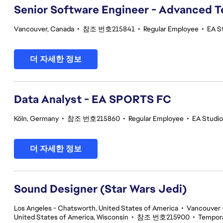
Senior Software Engineer - Advanced 
Vancouver, Canada
•
참조 번호215841
•
Regular Employee
•
EA S
더 자세한 정보
Data Analyst - EA SPORTS FC
Köln, Germany
•
참조 번호215860
•
Regular Employee
•
EA Studi
더 자세한 정보
Sound Designer (Star Wars Jedi)
Los Angeles - Chatsworth, United States of America
•
Vancouver -
United States of America, Wisconsin
•
참조 번호215900
•
Tempor