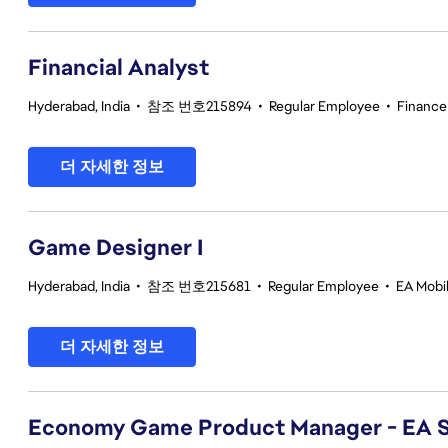
Financial Analyst
Hyderabad, India
•
참조 번호215894
•
Regular Employee
•
Finance
더 자세한 정보
Game Designer I
Hyderabad, India
•
참조 번호215681
•
Regular Employee
•
EA Mobil
더 자세한 정보
Economy Game Product Manager - EA