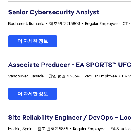
Senior Cybersecurity Analyst
Bucharest, Romania
•
참조 번호215803
•
Regular Employee
•
CT -
더 자세한 정보
Associate Producer - EA SPORTS™ UF
Vancouver, Canada
•
참조 번호215834
•
Regular Employee
•
EA S
더 자세한 정보
Site Reliability Engineer / DevOps – Loc
Madrid, Spain
•
참조 번호215855
•
Regular Employee
•
EA Studios 