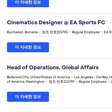
더 자세한 정보
Cinematics Designer @ EA Sports FC
Bucharest, Romania
•
참조 번호215795
•
Regular Employee
•
EA S
더 자세한 정보
Head of Operations, Global Affairs
Redwood City, United States of America
•
Los Angeles - Del Rey, U
of America, Washington
•
참조 번호215799
•
Regular Employee
•
더 자세한 정보