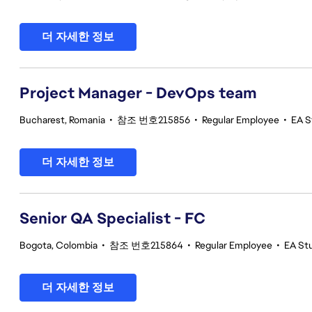
더 자세한 정보
Project Manager - DevOps team
Bucharest, Romania
•
참조 번호215856
•
Regular Employee
•
EA S
더 자세한 정보
Senior QA Specialist - FC
Bogota, Colombia
•
참조 번호215864
•
Regular Employee
•
EA Stu
더 자세한 정보