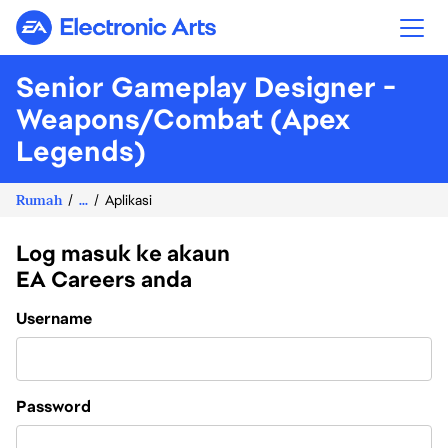
Electronic Arts
Senior Gameplay Designer -
Weapons/Combat (Apex
Legends)
Rumah
...
Aplikasi
Log masuk ke akaun
EA Careers anda
Login
Username
Password