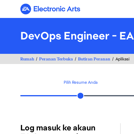
Electronic Arts
DevOps Engineer - EA
Rumah
Peranan Terbuka
Butiran Peranan
Aplikasi
Pilih Resume Anda
Log masuk ke akaun