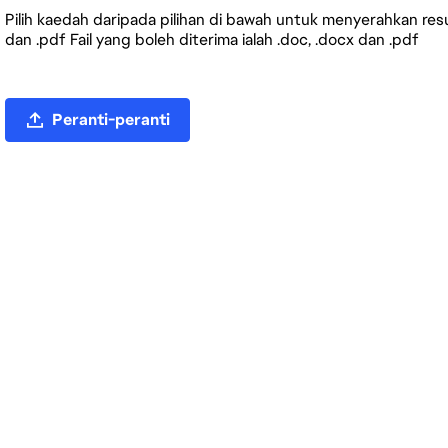
Pilih kaedah daripada pilihan di bawah untuk menyerahkan resum
dan .pdf Fail yang boleh diterima ialah .doc, .docx dan .pdf
Muat naik fail CV
Peranti-peranti
Muat naik CV daripada LinkedIn