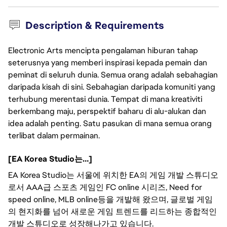
Description & Requirements
Electronic Arts mencipta pengalaman hiburan tahap
seterusnya yang memberi inspirasi kepada pemain dan
peminat di seluruh dunia. Semua orang adalah sebahagian
daripada kisah di sini. Sebahagian daripada komuniti yang
terhubung merentasi dunia. Tempat di mana kreativiti
berkembang maju, perspektif baharu di alu-alukan dan
idea adalah penting. Satu pasukan di mana semua orang
terlibat dalam permainan.
[EA Korea Studio는…]
EA Korea Studio는 서울에 위치한 EA의 게임 개발 스튜디오
로서 AAA급 스포츠 게임인 FC online 시리즈, Need for
speed online, MLB online등을 개발해 왔으며, 글로벌 게임
의 현지화를 넘어 새로운 게임 트렌드를 리드하는 종합적인
개발 스튜디오로 성장해나가고 있습니다.