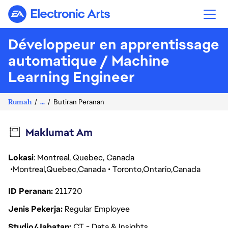
Electronic Arts
Développeur en apprentissage
automatique / Machine
Learning Engineer
Rumah
...
Butiran Peranan
Maklumat Am
Lokasi
: Montreal, Quebec, Canada
Montreal
Quebec
Canada
Toronto
Ontario
Canada
ID Peranan
211720
Jenis Pekerja
Regular Employee
Studio/Jabatan
CT - Data & Insights