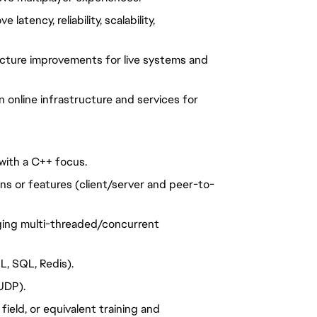
atency, reliability, scalability,
ucture improvements for live systems and
 online infrastructure and services for
with a C++ focus.
ns or features (client/server and peer-to-
ging multi-threaded/concurrent
L, SQL, Redis).
UDP).
ield, or equivalent training and