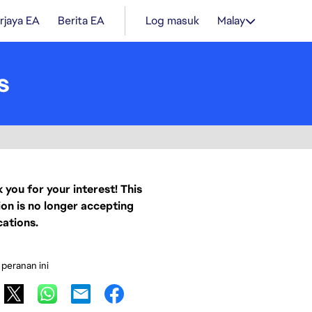
rjaya EA
Berita EA
Log masuk
Malay
s
 you for your interest! This
ion is no longer accepting
cations.
 peranan ini