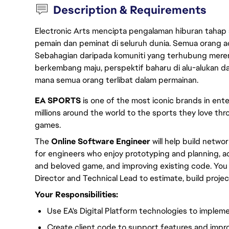
Description & Requirements
Electronic Arts mencipta pengalaman hiburan tahap
pemain dan peminat di seluruh dunia. Semua orang ada
Sebahagian daripada komuniti yang terhubung merent
berkembang maju, perspektif baharu di alu-alukan da
mana semua orang terlibat dalam permainan.
EA SPORTS
is one of the most iconic brands in en
millions around the world to the sports they love thr
games.
The
Online Software Engineer
will help build netw
for engineers who enjoy prototyping and planning, a
and beloved game, and improving existing code. You
Director and Technical Lead to estimate, build projec
Your Responsibilities:
Use EA's Digital Platform technologies to imple
Create client code to support features and impro