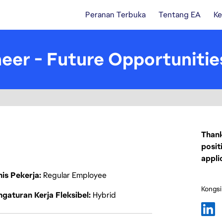
Peranan Terbuka
Tentang EA
Ke
eer - Future Opportunitie
Thank
posit
appli
nis Pekerja
Regular Employee
Kongsi
gaturan Kerja Fleksibel
Hybrid