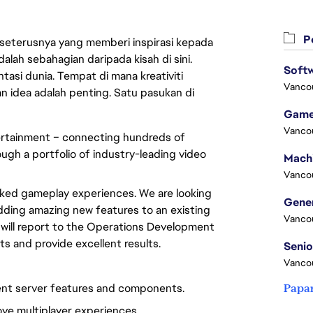
Pe
 seterusnya yang memberi inspirasi kepada
lah sebahagian daripada kisah di sini.
Softw
asi dunia. Tempat di mana kreativiti
Vanco
n idea adalah penting. Satu pasukan di
Game
Vanco
tertainment – connecting hundreds of
ough a portfolio of industry-leading video
Vanco
orked gameplay experiences. We are looking
dding amazing new features to an existing
Vanco
 will report to the Operations Development
ts and provide excellent results.
Vanco
ment server features and components.
Papa
ve multiplayer experiences.