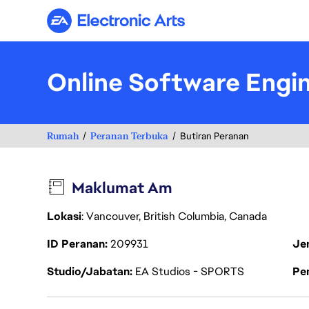
Electronic Arts
Online Software Engin
Rumah
Peranan Terbuka
Butiran Peranan
Maklumat Am
Lokasi
: Vancouver, British Columbia, Canada
ID Peranan
209931
Je
Studio/Jabatan
EA Studios - SPORTS
Pen