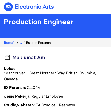
Electronic Arts
Production Engineer
Rumah
...
Butiran Peranan
Maklumat Am
Lokasi
: Vancouver - Great Northern Way, British Columbia,
Canada
ID Peranan
211044
Jenis Pekerja
Regular Employee
Studio/Jabatan
EA Studios - Respawn