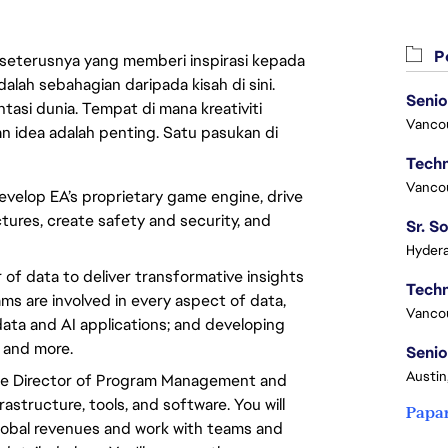
Pe
 seterusnya yang memberi inspirasi kepada
lah sebahagian daripada kisah di sini.
Senio
asi dunia. Tempat di mana kreativiti
Vanco
n idea adalah penting. Satu pasukan di
Vanco
evelop EA’s proprietary game engine, drive 
ures, create safety and security, and 
Hydera
f data to deliver transformative insights 
s are involved in every aspect of data, 
Vanco
ata and AI applications; and developing 
, and more.
Senio
Austin
 the Director of Program Management and
astructure, tools, and software. You will
Papa
global revenues and work with teams and