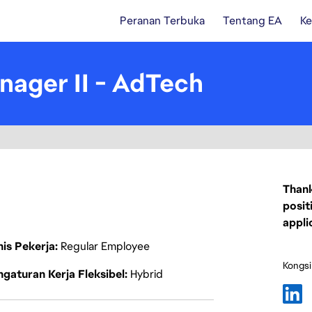
Peranan Terbuka
Tentang EA
Ke
nager II - AdTech
Thank
posit
appli
nis Pekerja
Regular Employee
Kongsi
gaturan Kerja Fleksibel
Hybrid