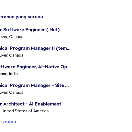
ranan yang serupa
r Software Engineer (.Net)
uver, Canada
Technical Program Manager II (temporary)
uver, Canada
Sr. Software Engineer, AI-Native Operations Platform
bad, India
Technical Program Manager - Site Reliability Engineering (SRE)
uver, Canada
r Architect - AI Enablement
, United States of America
r semua