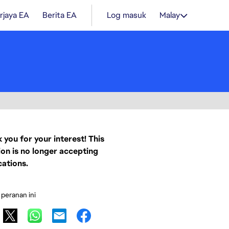
rjaya EA
Berita EA
Log masuk
Malay
 you for your interest! This
ion is no longer accepting
cations.
 peranan ini