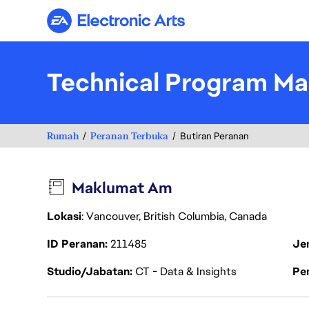
Electronic Arts
Technical Program Ma
Rumah
Peranan Terbuka
Butiran Peranan
Maklumat Am
Lokasi
: Vancouver, British Columbia, Canada
ID Peranan
211485
Je
Studio/Jabatan
CT - Data & Insights
Pen