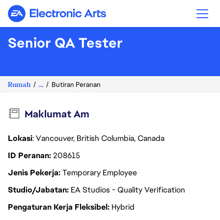
Electronic Arts
Senior QA Tester
Rumah
...
Butiran Peranan
Maklumat Am
Lokasi
: Vancouver, British Columbia, Canada
ID Peranan
208615
Jenis Pekerja
Temporary Employee
Studio/Jabatan
EA Studios - Quality Verification
Pengaturan Kerja Fleksibel
Hybrid