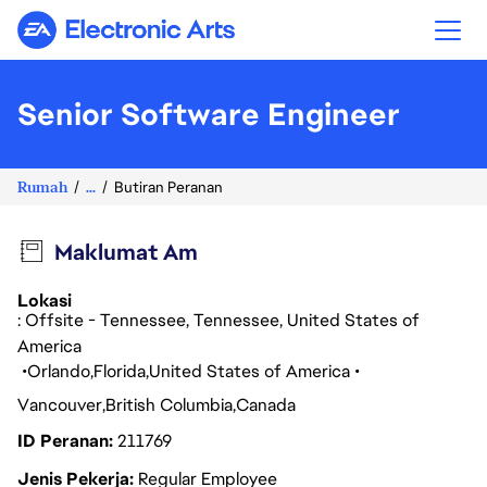
Electronic Arts
Senior Software Engineer
Rumah
...
Butiran Peranan
Maklumat Am
Lokasi
: Offsite - Tennessee, Tennessee, United States of
America
Orlando
Florida
United States of America
Vancouver
British Columbia
Canada
ID Peranan
211769
Jenis Pekerja
Regular Employee