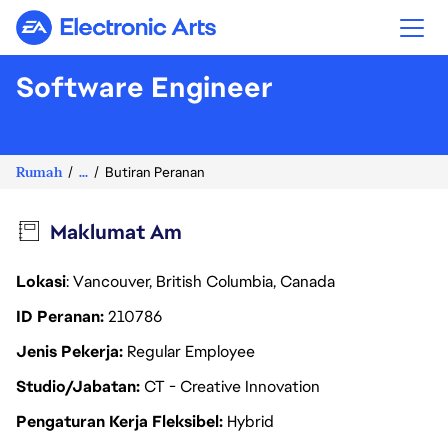
Electronic Arts
Software Engineer
Rumah
...
Butiran Peranan
Maklumat Am
Lokasi
: Vancouver, British Columbia, Canada
ID Peranan
210786
Jenis Pekerja
Regular Employee
Studio/Jabatan
CT - Creative Innovation
Pengaturan Kerja Fleksibel
Hybrid