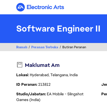
Electronic Arts
Software Engineer II
Rumah
Peranan Terbuka
Butiran Peranan
Maklumat Am
Lokasi
: Hyderabad, Telangana, India
ID Peranan
213812
Je
Studio/Jabatan
EA Mobile - Slingshot
Pen
Games (India)