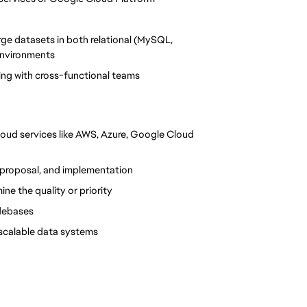
ge datasets in both relational (MySQL, 
nvironments
ing with cross-functional teams
oud services like AWS, Azure, Google Cloud 
h, proposal, and implementation
ne the quality or priority
odebases
g scalable data systems