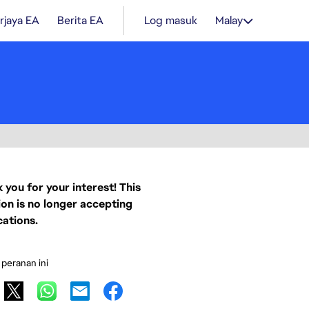
rjaya EA
Berita EA
Log masuk
Malay
 you for your interest! This
ion is no longer accepting
cations.
 peranan ini