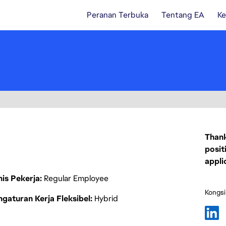
Peranan Terbuka
Tentang EA
Ke
Thank
posit
appli
nis Pekerja
Regular Employee
Kongsi
gaturan Kerja Fleksibel
Hybrid