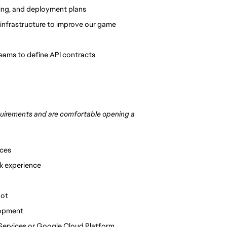
ting, and deployment plans
infrastructure to improve our game
eams to define API contracts
uirements and are comfortable opening a 
ices
k experience
oot
lopment
Services or Google Cloud Platform