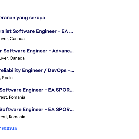
ranan yang serupa
Generalist Software Engineer - EA Sports FC
uver, Canada
Senior Software Engineer - Advanced Technology Group
uver, Canada
Site Reliability Engineer / DevOps – Localization
, Spain
.NET Software Engineer - EA SPORTS™ FC
est, Romania
.NET Software Engineer - EA SPORTS™ FC
est, Romania
r semua