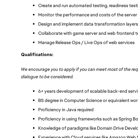
Create and run automated testing, readiness tes
Monitor the performance and costs of the server 
Design and implement data transformation layers
Collaborate with game server and web frontend t
Manage Release Ops / Live Ops of web services
Qualifications:
We encourage you to apply if you can meet most of the req
dialogue to be considered.
6+ years development of scalable back-end serv
BS degree in Computer Science or equivalent wor
Proficiency in Java required
Proficiency in using frameworks such as Spring B
Knowledge of paradigms like Domain Drive Deve
Experience with Cloud services like Amazon Web 