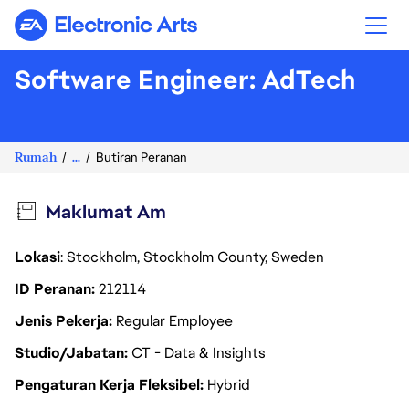
Electronic Arts
Software Engineer: AdTech
Rumah
...
Butiran Peranan
Maklumat Am
Lokasi
: Stockholm, Stockholm County, Sweden
ID Peranan
212114
Jenis Pekerja
Regular Employee
Studio/Jabatan
CT - Data & Insights
Pengaturan Kerja Fleksibel
Hybrid