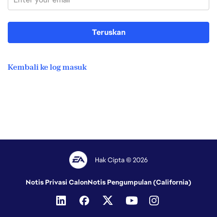
Teruskan
Kembali ke log masuk
Hak Cipta © 2026
Notis Privasi Calon
Notis Pengumpulan (California)