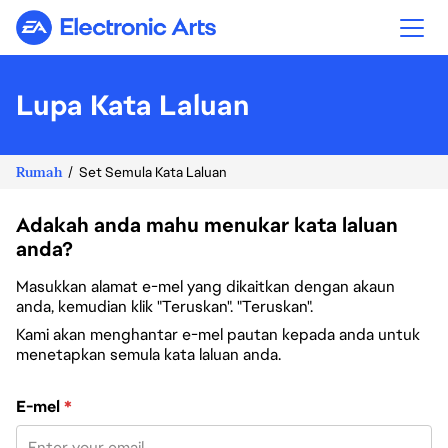
Electronic Arts
Lupa Kata Laluan
Rumah
Set Semula Kata Laluan
Adakah anda mahu menukar kata laluan
anda?
Masukkan alamat e-mel yang dikaitkan dengan akaun
anda, kemudian klik "Teruskan". "Teruskan".
Kami akan menghantar e-mel pautan kepada anda untuk
menetapkan semula kata laluan anda.
Tetapkan semula kata laluan dengan e-mel anda
E-mel
*