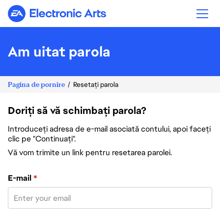
Electronic Arts
Am uitat parola
Pagina de pornire
Resetați parola
Doriți să vă schimbați parola?
Introduceți adresa de e-mail asociată contului, apoi faceți
clic pe "Continuați".
Vă vom trimite un link pentru resetarea parolei.
Resetați parola cu adresa de e-mail
E-mail
*