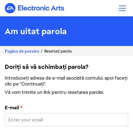
Electronic Arts
Am uitat parola
Pagina de pornire
Resetați parola
Doriți să vă schimbați parola?
Introduceți adresa de e-mail asociată contului, apoi faceți
clic pe "Continuați".
Vă vom trimite un link pentru resetarea parolei.
Resetați parola cu adresa de e-mail
E-mail
*