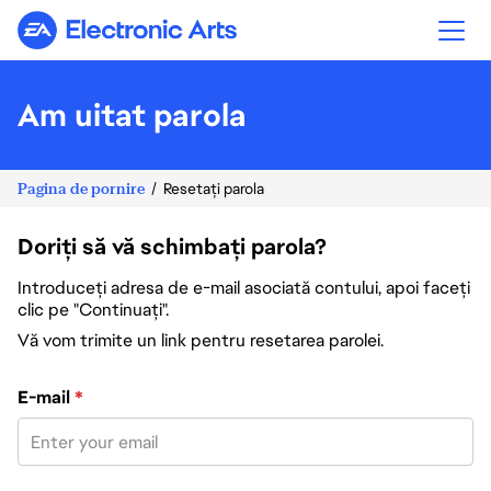
Electronic Arts
Am uitat parola
Pagina de pornire
Resetați parola
Doriți să vă schimbați parola?
Introduceți adresa de e-mail asociată contului, apoi faceți
clic pe "Continuați".
Vă vom trimite un link pentru resetarea parolei.
Resetați parola cu adresa de e-mail
E-mail
*