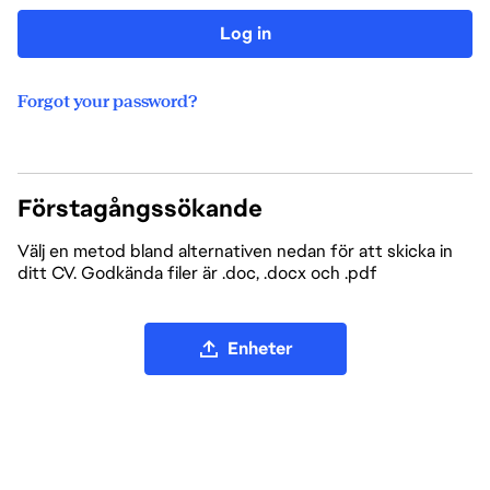
Log in
Forgot your password?
Förstagångssökande
Välj en metod bland alternativen nedan för att skicka in
ditt CV. Godkända filer är .doc, .docx och .pdf
Ladda upp CV-fil
Enheter
Ladda upp CV från LinkedIn