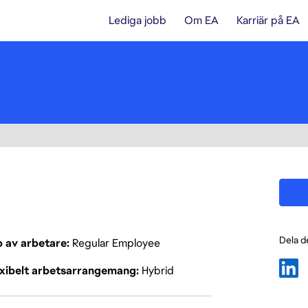
Lediga jobb
Om EA
Karriär på EA
Dela d
p av arbetare
Regular Employee
exibelt arbetsarrangemang
Hybrid