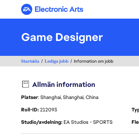
Electronic Arts
Game Designer
Startsida
Lediga jobb
Information om jobb
Allmän information
Platser
: Shanghai, Shanghai, China
Roll-ID
212093
Ty
Studio/avdelning
EA Studios - SPORTS
Fl