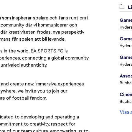
Li
 som inspirerar spelare och fans runt om i
Game 
 en community där vi kommunicerar och
Hydera
där kreativiteten frodas, nya perspektiv
Game 
mmans får spelen att bli levande.
Hydera
s in the world, EA SPORTS FC is
Game 
experiences, connecting a global community
Hydera
nrivaled authenticity.
Buchar
e and create new, immersive experiences
rywhere, we invite you to join our
Cinem
re of football fandom.
Buchar
Visa 
icated to developing and operating a
ommitment to creativity, respect for
ore of our team culture, empowering us to