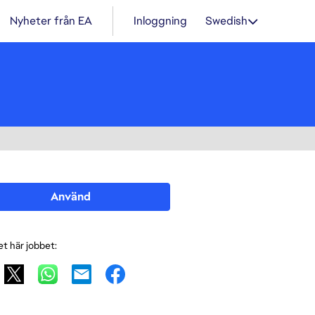
Nyheter från EA
Inloggning
Swedish
Använd
et här jobbet: