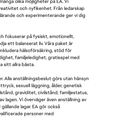
många olika möjligheter på EA. Vi
ativitet och nyfikenhet. Från ledarskap
r lärande och experimenterande ger vi dig
 fokuserar på fysiskt, emotionellt,
a ett balanserat liv. Våra paket är
inkludera hälsoförsäkring, stöd för
ighet, familjeledighet, gratisspel med
 sitt allra bästa.
er. Alla anställningsbeslut görs utan hänsyn
-uttryck, sexuell läggning, ålder, genetisk
stånd, graviditet, civilstånd, familjestatus,
av lagen. Vi överväger även anställning av
d gällande lagar. EA gör också
kvalificerade personer med