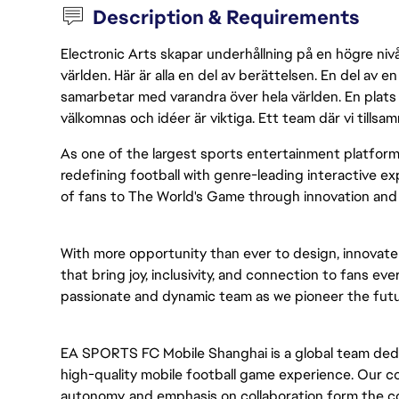
Description & Requirements
Electronic Arts skapar underhållning på en högre nivå
världen. Här är alla en del av berättelsen. En del av
samarbetar med varandra över hela världen. En plats 
välkomnas och idéer är viktiga. Ett team där vi tillsa
As one of the largest sports entertainment platform
redefining football with genre-leading interactive 
of fans to The World's Game through innovation and u
With more opportunity than ever to design, innovat
that bring joy, inclusivity, and connection to fans eve
passionate and dynamic team as we pioneer the futu
EA SPORTS FC Mobile Shanghai is a global team ded
high-quality mobile football game experience. Our c
autonomy, and emphasis on collaboration form the c