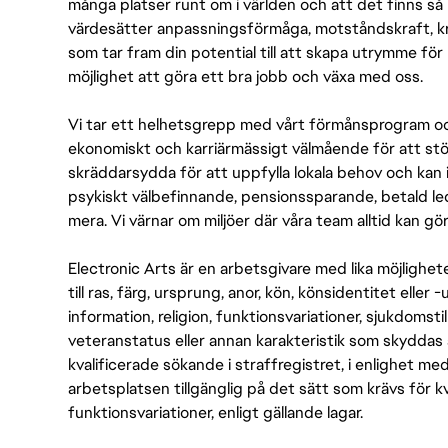
många platser runt om i världen och att det finns så 
värdesätter anpassningsförmåga, motståndskraft, kre
som tar fram din potential till att skapa utrymme fö
möjlighet att göra ett bra jobb och växa med oss.
Vi tar ett helhetsgrepp med vårt förmånsprogram och
ekonomiskt och karriärmässigt välmående för att stödj
skräddarsydda för att uppfylla lokala behov och kan 
psykiskt välbefinnande, pensionssparande, betald led
mera. Vi värnar om miljöer där våra team alltid kan göra
Electronic Arts är en arbetsgivare med lika möjlighet
till ras, färg, ursprung, anor, kön, könsidentitet eller 
information, religion, funktionsvariationer, sjukdomstill
veteranstatus eller annan karakteristik som skyddas 
kvalificerade sökande i straffregistret, i enlighet me
arbetsplatsen tillgänglig på det sätt som krävs för 
funktionsvariationer, enligt gällande lagar.