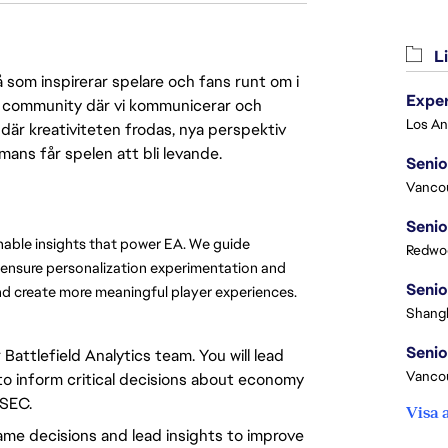
Li
 som inspirerar spelare och fans runt om i
 en community där vi kommunicerar och
där kreativiteten frodas, nya perspektiv
mmans får spelen att bli levande.
Senio
Vanco
Senio
nable insights that power EA. We guide 
Redwoo
 ensure personalization experimentation and 
Senio
nd create more meaningful player experiences.
Shangh
Senio
attlefield Analytics team. You will lead
Vanco
, to inform critical decisions about economy
DSEC.
Visa 
game decisions and lead insights to improve