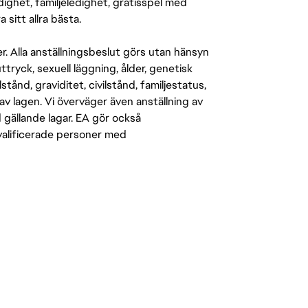
ighet, familjeledighet, gratisspel med
 sitt allra bästa.
er. Alla anställningsbeslut görs utan hänsyn
-uttryck, sexuell läggning, ålder, genetisk
stånd, graviditet, civilstånd, familjestatus,
av lagen. Vi överväger även anställning av
d gällande lagar. EA gör också
kvalificerade personer med