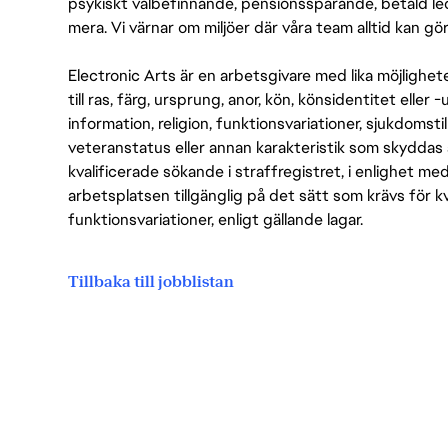
psykiskt välbefinnande, pensionssparande, betald led
mera. Vi värnar om miljöer där våra team alltid kan göra
Electronic Arts är en arbetsgivare med lika möjlighet
till ras, färg, ursprung, anor, kön, könsidentitet eller 
information, religion, funktionsvariationer, sjukdomstill
veteranstatus eller annan karakteristik som skyddas 
kvalificerade sökande i straffregistret, i enlighet me
arbetsplatsen tillgänglig på det sätt som krävs för 
funktionsvariationer, enligt gällande lagar.
Tillbaka till jobblistan