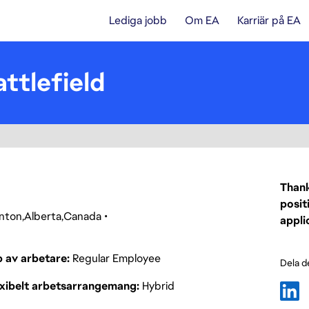
Lediga jobb
Om EA
Karriär på EA
ttlefield
Thank
posit
nton
Alberta
Canada
appli
p av arbetare
Regular Employee
Dela d
exibelt arbetsarrangemang
Hybrid