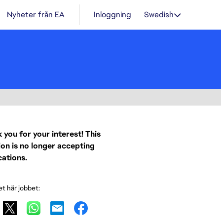
Nyheter från EA
Inloggning
Swedish
 you for your interest! This
ion is no longer accepting
cations.
et här jobbet: