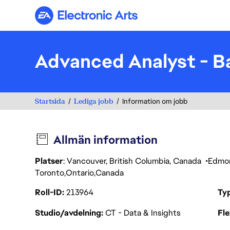
Electronic Arts
Advanced Analyst - Ba
Startsida
Lediga jobb
Information om jobb
Allmän information
Platser
: Vancouver, British Columbia, Canada
Edmo
Toronto
Ontario
Canada
Roll-ID
213964
Ty
Studio/avdelning
CT - Data & Insights
Fl