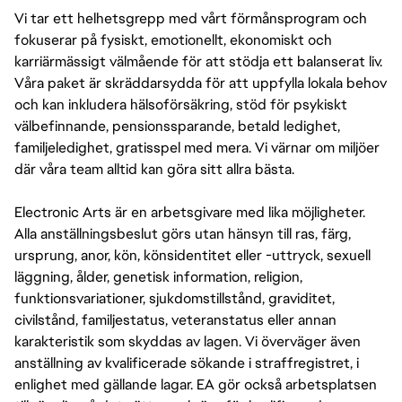
Vi tar ett helhetsgrepp med vårt förmånsprogram och
fokuserar på fysiskt, emotionellt, ekonomiskt och
karriärmässigt välmående för att stödja ett balanserat liv.
Våra paket är skräddarsydda för att uppfylla lokala behov
och kan inkludera hälsoförsäkring, stöd för psykiskt
välbefinnande, pensionssparande, betald ledighet,
familjeledighet, gratisspel med mera. Vi värnar om miljöer
där våra team alltid kan göra sitt allra bästa.
Electronic Arts är en arbetsgivare med lika möjligheter.
Alla anställningsbeslut görs utan hänsyn till ras, färg,
ursprung, anor, kön, könsidentitet eller -uttryck, sexuell
läggning, ålder, genetisk information, religion,
funktionsvariationer, sjukdomstillstånd, graviditet,
civilstånd, familjestatus, veteranstatus eller annan
karakteristik som skyddas av lagen. Vi överväger även
anställning av kvalificerade sökande i straffregistret, i
enlighet med gällande lagar. EA gör också arbetsplatsen